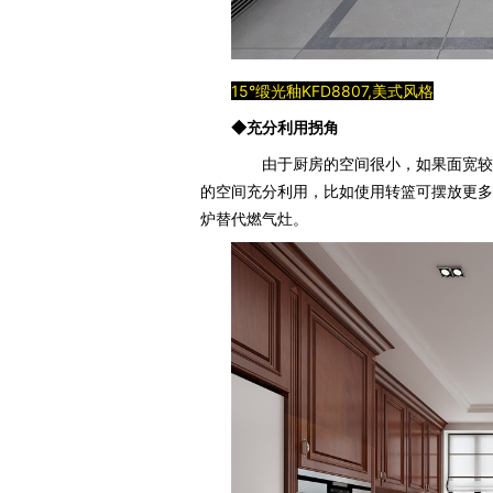
15°缎光釉KFD8807,美式风格
◆充分利用拐角
由于厨房的空间很小，如果面宽较窄
的空间充分利用，比如使用转篮可摆放更多的
炉替代燃气灶。