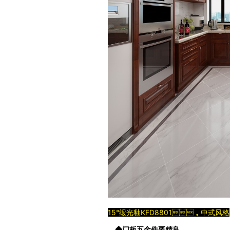
15°缎光釉KFD8801，中式风格
◆门板五金件要精良