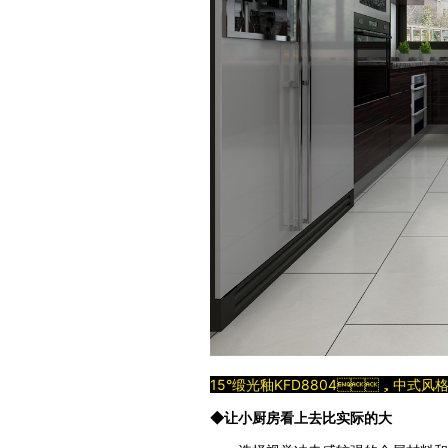
15°缎光釉KFD8804，中式风
◆让小厨房看上去比实际的大