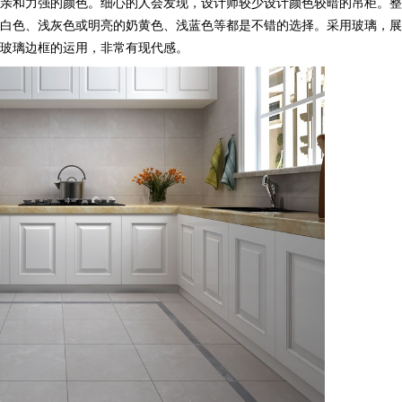
。细心的人会发现，设计师较少设计颜色较暗的吊柜。整体厨房的色
色、浅灰色或明亮的奶黄色、浅蓝色等都是不错的选择。采用玻璃，
璃边框的运用，非常有现代感。