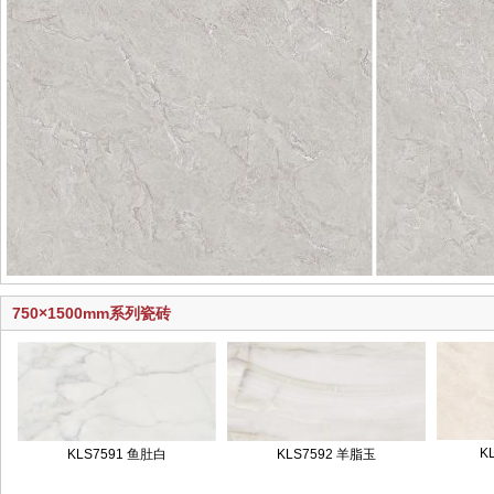
750×1500mm系列瓷砖
K
KLS7591 鱼肚白
KLS7592 羊脂玉