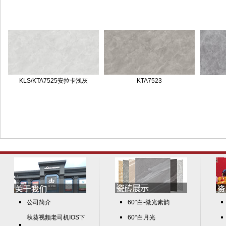
KLS/KTA7525安拉卡浅灰
KTA7523
公司简介
60°白-微光素韵
秋葵视频老司机IOS下
60°白月光