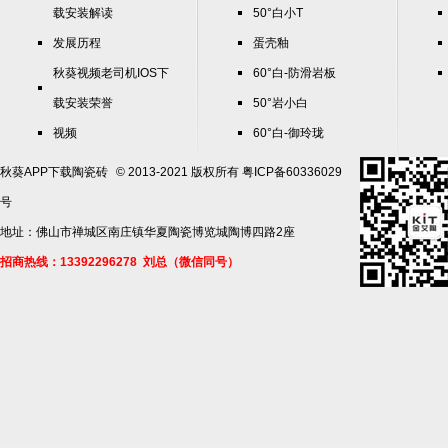
载安装解读
50°白小T
发展历程
蛋壳釉
秋葵视频老司机IOS下
60°白-防滑岩板
载安装荣誉
50°岩小白
视频
60°白-御玲珑
团队风采
秋葵APP下载陶瓷砖
© 2013-2021 版权所有
粤ICP备60336029
联系秋葵APP下载
号
地址：佛山市禅城区南庄镇华夏陶瓷博览城陶博四路2座
招商热线：13392296278 刘总（微信同号）