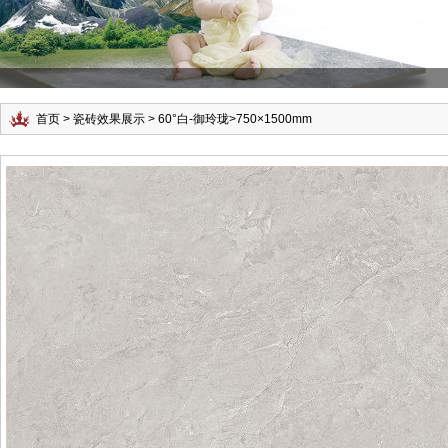
首页
>
瓷砖效果展示
>
60°白-御玲珑
>
750×1500mm